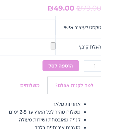
המחיר
המחיר
₪
49.00
₪
79.00
המקורי
הנוכחי
כמות
היה:
הוא:
של
טקסט לעיצוב אישי
₪49.00.
₪79.00.
ספל
לבן
העלת קובץ
עם
ידית
ירוקה
הוספה לסל
למה לקנות אצלנו?
משלוחים
אחריות מלאה
משלוח מהיר לכל הארץ עד 2-5 ימים
קנייה מאובטחת ושירות מעולה
מוצרים איכותיים בלבד