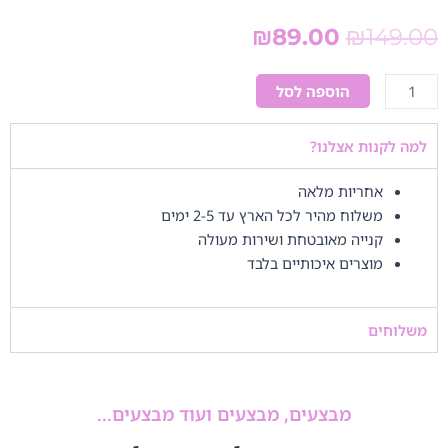
המחיר
המחיר
₪
89.00
₪
149.00
המקורי
הנוכחי
היה:
הוא:
כמות
הוספה לסל
₪89.00.
₪149.00.
של
מעמד
למה לקנות אצלנו?
רופאה
אחריות מלאה
משלוח מהיר לכל הארץ עד 2-5 ימים
קנייה מאובטחת ושירות מעולה
מוצרים איכותיים בלבד
משלוחים
מבצעים, מבצעים ועוד מבצעים...