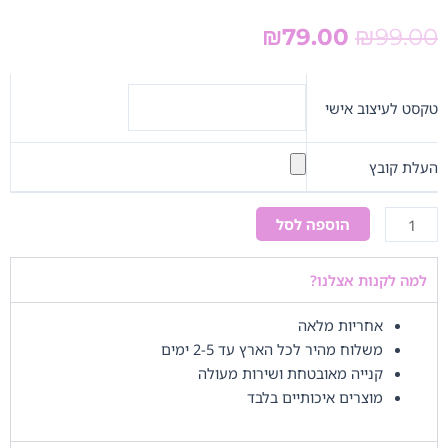
המחיר
המחיר
₪
79.00
₪
99.00
המקורי
הנוכחי
היה:
הוא:
כמות
₪79.00.
₪99.00.
של
טקסט לעיצוב אישי
מסגרת
love
העלת קובץ
אדום
הוספה לסל
למה לקנות אצלנו?
אחריות מלאה
משלוח מהיר לכל הארץ עד 2-5 ימים
קנייה מאובטחת ושירות מעולה
מוצרים איכותיים בלבד