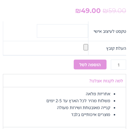
המחיר
המחיר
₪
49.00
₪
59.00
המקורי
הנוכחי
היה:
הוא:
כמות
₪49.00.
₪59.00.
של
טקסט לעיצוב אישי
מסגרת
family
העלת קובץ
הוספה לסל
למה לקנות אצלנו?
אחריות מלאה
משלוח מהיר לכל הארץ עד 2-5 ימים
קנייה מאובטחת ושירות מעולה
מוצרים איכותיים בלבד