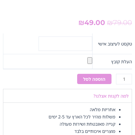
המחיר
המחיר
₪
49.00
₪
79.00
המקורי
הנוכחי
היה:
הוא:
כמות
₪49.00.
₪79.00.
של
טקסט לעיצוב אישי
מסגרת
מים
העלת קובץ
HAPPY
BIRTHDAY
הוספה לסל
למה לקנות אצלנו?
אחריות מלאה
משלוח מהיר לכל הארץ עד 2-5 ימים
קנייה מאובטחת ושירות מעולה
מוצרים איכותיים בלבד