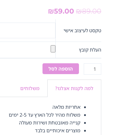
המחיר
המחיר
₪
59.00
₪
89.00
המקורי
הנוכחי
כמות
היה:
הוא:
של
טקסט לעיצוב אישי
₪59.00.
₪89.00.
כוס
הקסם
העלת קובץ
הוספה לסל
למה לקנות אצלנו?
משלוחים
אחריות מלאה
משלוח מהיר לכל הארץ עד 2-5 ימים
קנייה מאובטחת ושירות מעולה
מוצרים איכותיים בלבד